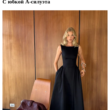
С юбкой А-силуэта