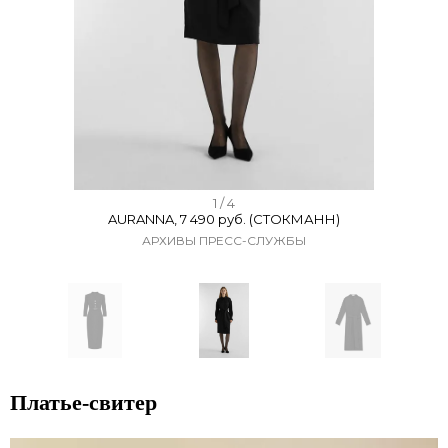
I
1 / 4
AURANNA, 7 490 руб. (СТОКМАНН)
t
АРХИВЫ ПРЕСС-СЛУЖБЫ
e
m
1
o
f
I
4
t
Платье-свитер
e