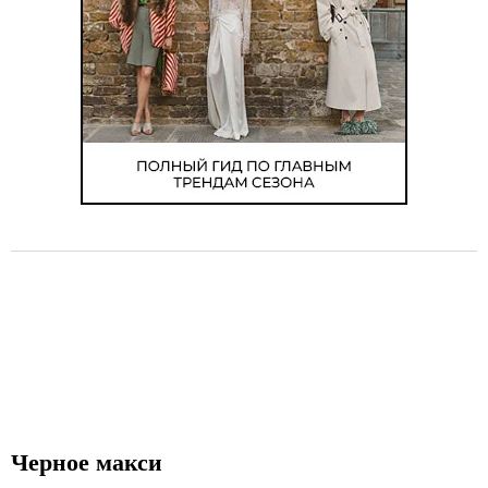
o
f
4
Черное макси