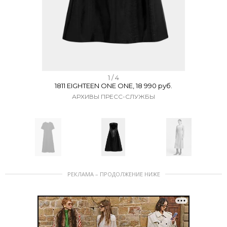
I
1 / 4
1811 EIGHTEEN ONE ONE, 18 990 руб.
t
АРХИВЫ ПРЕСС-СЛУЖБЫ
e
m
1
o
f
I
4
РЕКЛАМА – ПРОДОЛЖЕНИЕ НИЖЕ
t
e
m
1