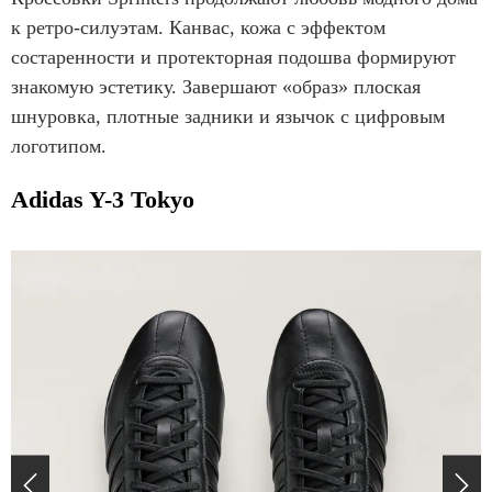
e
к ретро-силуэтам. Канвас, кожа с эффектом
m
состаренности и протекторная подошва формируют
1
знакомую эстетику. Завершают «образ» плоская
o
шнуровка, плотные задники и язычок с цифровым
f
логотипом.
4
Adidas Y-3 Tokyo