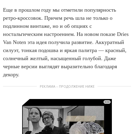
I
4
t
Еще в прошлом году мы отметили популярность
e
ретро-кроссовок. Причем речь шла не только о
m
подлинном винтаже, но и об опциях с
1
ностальгическим настроением. На новом показе Dries
o
Van Noten эта идея получила развитие. Аккуратный
f
силуэт, тонкая подошва и яркая палитра — красный,
4
солнечный желтый, насыщенный голубой. Даже
черные версии выглядят выразительно благодаря
декору.
РЕКЛАМА – ПРОДОЛЖЕНИЕ НИЖЕ