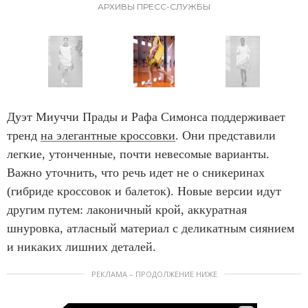
АРХИВЫ ПРЕСС-СЛУЖБЫ
e
m
1
o
f
I
4
t
Дуэт Миуччи Прады и Рафа Симонса поддерживает
e
тренд
на элегантные кроссовки
. Они представили
m
легкие, утонченные, почти невесомые варианты.
1
Важно уточнить, что речь идет не о сникеринах
o
(гибриде кроссовок и балеток). Новые версии идут
f
другим путем: лаконичный крой, аккуратная
4
шнуровка, атласный материал с деликатным сиянием
и никаких лишних деталей.
РЕКЛАМА – ПРОДОЛЖЕНИЕ НИЖЕ