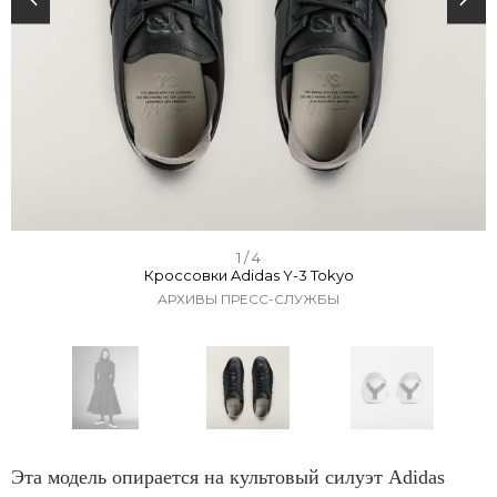
I
1 / 4
Кроссовки Adidas Y-3 Tokyo
t
АРХИВЫ ПРЕСС-СЛУЖБЫ
e
m
1
o
f
I
4
t
Эта модель опирается на культовый силуэт Adidas