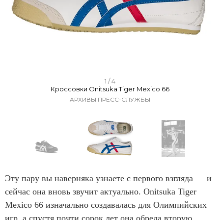
I
1 / 4
Кроссовки Onitsuka Tiger Mexico 66
t
АРХИВЫ ПРЕСС-СЛУЖБЫ
e
m
1
o
f
I
4
t
Эту пару вы наверняка узнаете с первого взгляда — и
e
сейчас она вновь звучит актуально. Onitsuka Tiger
m
Mexico 66 изначально создавалась для Олимпийских
1
игр, а спустя почти сорок лет она обрела вторую