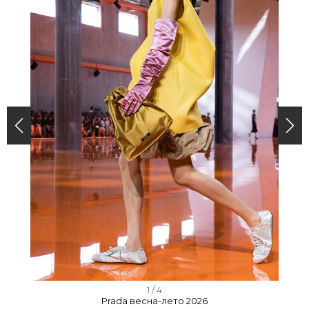
I
1 / 4
Prada весна-лето 2026
t