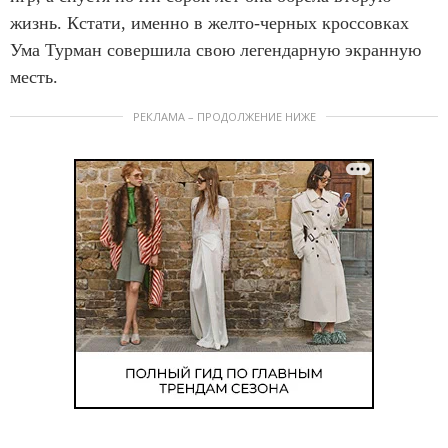
o
жизнь. Кстати, именно в желто-черных кроссовках
f
Ума Турман совершила свою легендарную экранную
4
месть.
РЕКЛАМА – ПРОДОЛЖЕНИЕ НИЖЕ