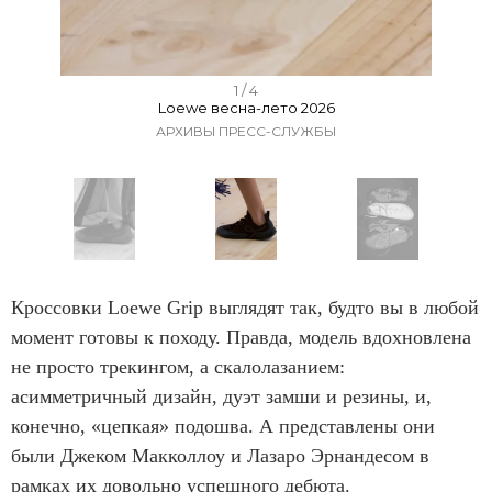
I
1 / 4
Loewe весна-лето 2026
t
АРХИВЫ ПРЕСС-СЛУЖБЫ
e
m
1
o
f
I
4
t
Кроссовки Loewe Grip выглядят так, будто вы в любой
e
момент готовы к походу. Правда, модель вдохновлена
m
не просто трекингом, а скалолазанием:
1
асимметричный дизайн, дуэт замши и резины, и,
o
конечно, «цепкая» подошва. А представлены они
f
были Джеком Макколлоу и Лазаро Эрнандесом в
4
рамках их довольно успешного дебюта.