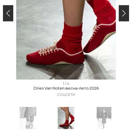
I
1 / 4
Dries Van Noten весна-лето 2026
t
СОЦСЕТИ
e
m
1
o
f