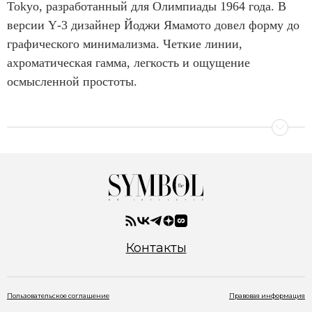
e
Tokyo, разработанный для Олимпиады 1964 года. В
m
версии Y‑3 дизайнер Йоджи Ямамото довел форму до
1
графического минимализма. Четкие линии,
o
ахроматическая гамма, легкость и ощущение
f
осмысленной простоты.
4
Контакты
Пользовательское соглашение
Правовая информация