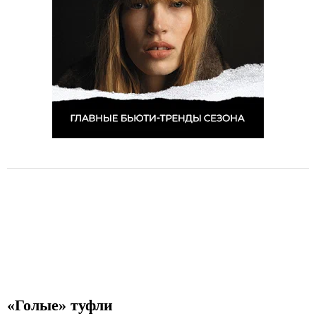
«Голые» туфли