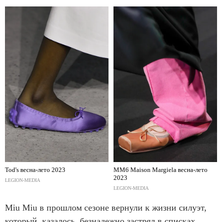
Tod's весна-лето 2023
MM6 Maison Margiela весна-лето
2023
LEGION-MEDIA
LEGION-MEDIA
Miu Miu в прошлом сезоне вернули к жизни силуэт,
который, казалось, безнадежно застрял в списках