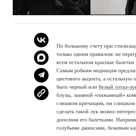
По большому счету при стилизац
только одним правилом: не пере
всем остальном красные балетки
Самым робким модницам предлага
цветового акцента, а остальную 
быть черный или
белый тотал-лу
блузы, льняной «пижамный» компл
слишком кричащим, ни слишком 
сделать такой лук можно интересн
дополняя его балетками. Наприме
голубыми джинсами, бежевым ка