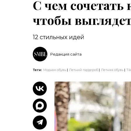
С чем сочетать 
чтобы выгляде
12 стильных идей
Редакция сайта
Теги:
Модная обувь
Летний гардероб
Летняя обувь
Ti