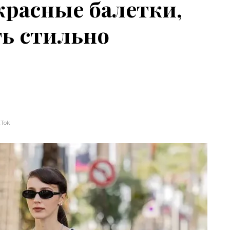
красные балетки,
ть стильно
kTok