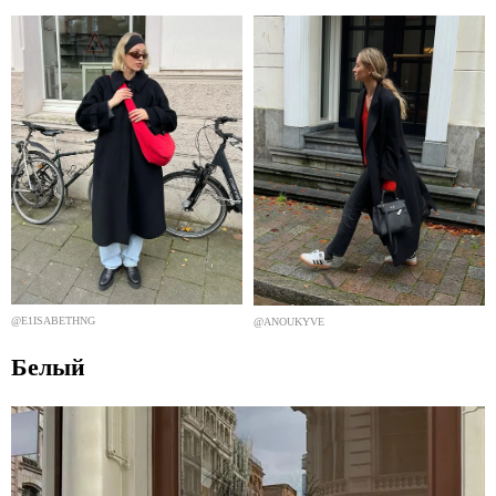
@E1ISABETHNG
@ANOUKYVE
Белый