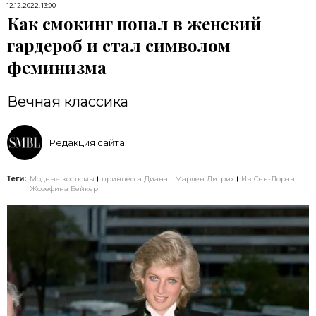
12.12.2022, 13:00
Как смокинг попал в женский
гардероб и стал символом
феминизма
Вечная классика
Редакция сайта
Теги:
Модные костюмы
принцесса Диана
Марлен Дитрих
Ив Сен-Лоран
Жозефина Бейкер