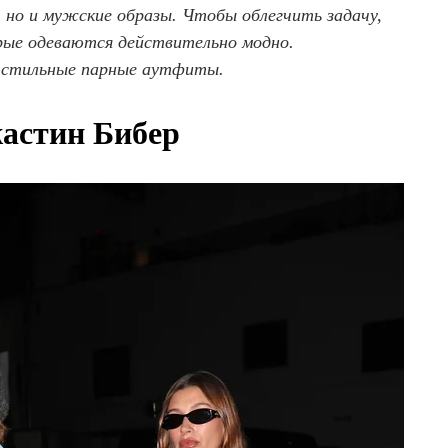
 но и мужские образы. Чтобы облегчить задачу,
орые одеваются действительно модно.
а стильные парные аутфиты.
астин Бибер