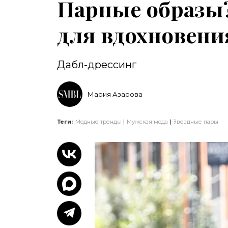
Парные образы?
для вдохновен
Дабл-дрессинг
Мария Азарова
Теги:
Модные тренды
Мужская мода
Звездные пары