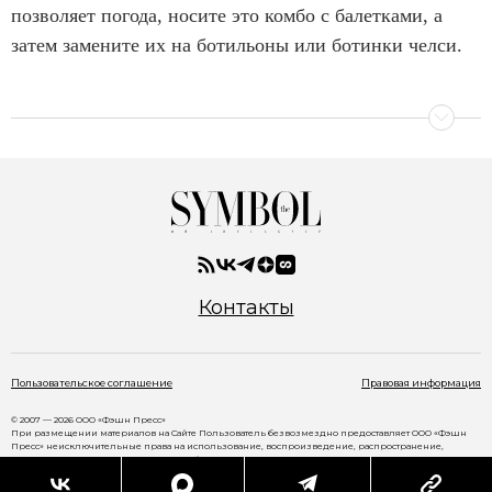
позволяет погода, носите это комбо с балетками, а
затем замените их на ботильоны или ботинки челси.
Контакты
Пользовательское соглашение
Правовая информация
© 2007 — 2026 ООО «Фэшн Пресс»
При размещении материалов на Сайте Пользователь безвозмездно предоставляет ООО «Фэшн
Пресс» неисключительные права на использование, воспроизведение, распространение,
создание производных произведений, а также на демонстрацию материалов и доведение их до
всеобщего сведения через сайт
www.thesymbol.ru
.