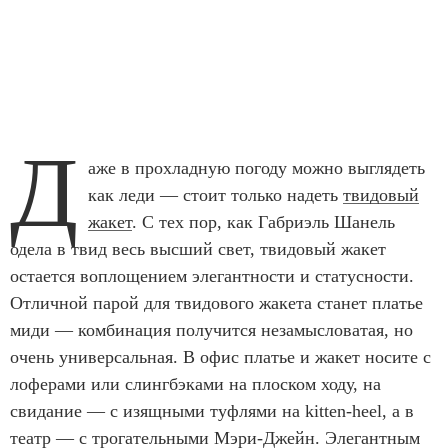
Д
аже в прохладную погоду можно выглядеть
как леди — стоит только надеть
твидовый
жакет
. С тех пор, как Габриэль Шанель
одела в твид весь высший свет, твидовый жакет
остается воплощением элегантности и статусности.
Отличной парой для твидового жакета станет платье
миди — комбинация получится незамысловатая, но
очень универсальная. В офис платье и жакет носите с
лоферами или слингбэками на плоском ходу, на
свидание — с изящными туфлями на kitten-heel, а в
театр — с трогательными Мэри-Джейн. Элегантным