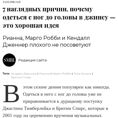
24.03.2018, 14:01
7 наглядных причин, почему
одеться с ног до головы в джинсу —
это хорошая идея
Рианна, Марго Робби и Кендалл
Дженнер плохого не посоветуют
Редакция сайта
Теги:
Кендалл Дженнер
Рианна
Марго Робби
Тина Кунаки
Бритни Спирс
В
этом сезоне деним популярен как никогда.
Одеться в него с ног до головы уже не
приравнивается к дурацкому поступку
Джастина Тимберлейка и Бритни Спирс, которые в
2001 году на церемонию вручения музыкальных