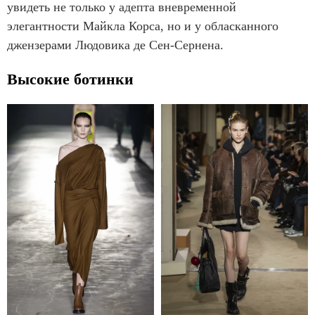
увидеть не только у адепта вневременной
элегантности Майкла Корса, но и у обласканного
джензерами Людовика де Сен-Сернена.
Высокие ботинки