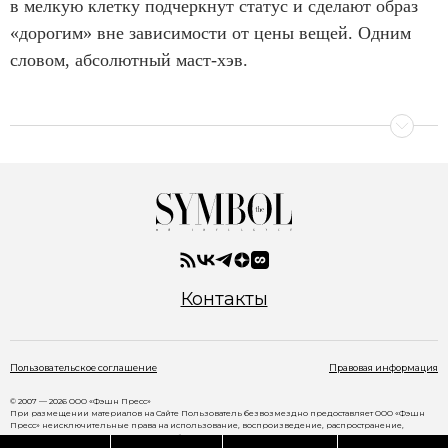
в мелкую клетку подчеркнут статус и сделают образ
«дорогим» вне зависимости от цены вещей. Одним
словом, абсолютный маст-хэв.
Контакты
Пользовательское соглашение
Правовая информация
© 2007 — 2026 ООО «Фэшн Пресс»
При размещении материалов на Сайте Пользователь безвозмездно предоставляет ООО «Фэшн
Пресс» неисключительные права на использование, воспроизведение, распространение,
создание производных произведений, а также на демонстрацию материалов и доведение их до