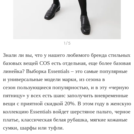
I
1 / 5
t
Знали ли вы, что у нашего любимого бренда стильных
e
базовых вещей COS есть отдельная, еще более базовая
m
линейка? Выборка Essentials – это самые популярные
1
и универсальные модели марки, из сезона в
o
сезон пользующиеся популярностью, и в эту «черную
f
пятницу» у всех есть шанс заполучить вневременные
5
вещи с приятной скидкой 20%. В этом году в женскую
коллекцию Essentials войдет шерстяное пальто, черное
платье, классическая белая рубашка, мягкие кожаные
сумки, шарфы или туфли.