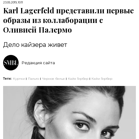
23.05.2019, 10:11
Karl Lagerfeld представили первые
образы из коллаборации с
Оливией Палермо
Дело кайзера живет
Редакция сайта
Теги:
Куртки
Пальто
Черное белье
Кайя Гербер
Кайи Гербер