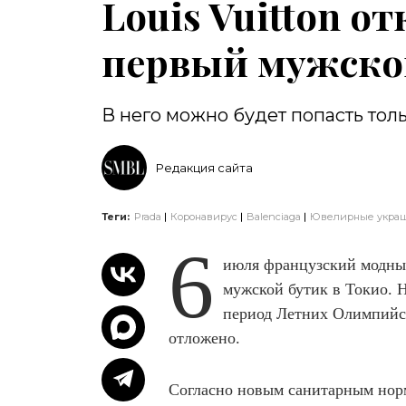
Louis Vuitton о
первый мужско
В него можно будет попасть тол
Редакция сайта
Теги:
Prada
Коронавирус
Balenciaga
Ювелирные укра
6
июля французский модный
мужской бутик в Токио. 
период Летних Олимпийск
отложено.
Согласно новым санитарным норма