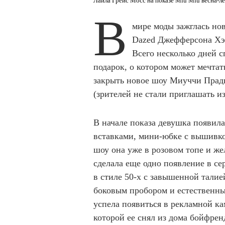
Лайла Грейс Мосс на показе Miu Miu весна-л
В
мире моды зажглась нов
Dazed Джефферсона Хэ
Всего несколько дней с
подарок, о котором может мечтат
закрыть новое шоу Миуччи Прады
(зрителей не стали приглашать и
В начале показа девушка появил
вставками, мини-юбке с вышивко
шоу она уже в розовом топе и ж
сделала еще одно появление в се
в стиле 50-х с завышенной талией
боковым пробором и естественны
успела появиться в рекламной к
которой ее снял из дома бойфрен