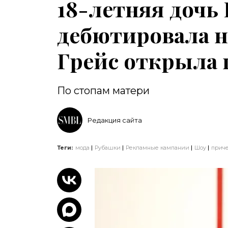
18-летняя дочь
дебютировала н
Грейс открыла 
По стопам матери
Редакция сайта
Теги:
мода
Рубашки
Рекламные кампании
Шоу
прич