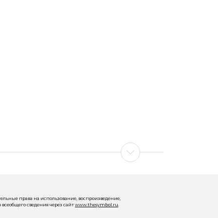
ельные права на использование, воспроизведение,
 всеобщего сведения через сайт
www.thesymbol.ru
.