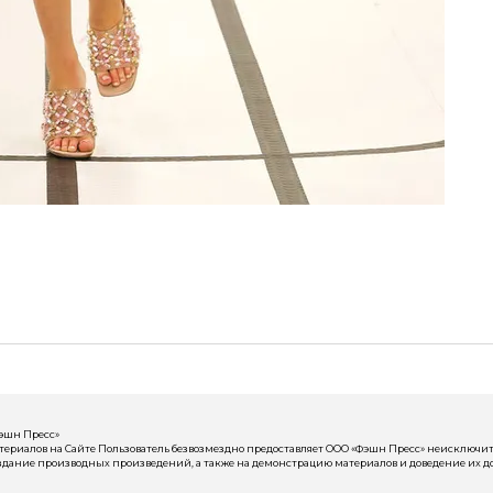
Фэшн Пресс»
риалов на Сайте Пользователь безвозмездно предоставляет ООО «Фэшн Пресс» неисключит
здание производных произведений, а также на демонстрацию материалов и доведение их до