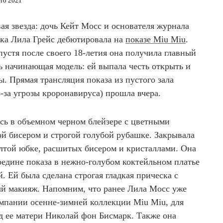
ето 2021
ая звезда: дочь Кейт Мосс и основателя журнала
ка Лила Грейс дебютировала на
показе Miu Miu
.
пустя после своего 18-летия она получила главный
ь начинающая модель: ей выпала честь открыть и
. Прямая трансляция показа из пустого зала
з-за угрозы кроронавируса) прошла вчера.
ась в объемном черном блейзере с цветными
й бисером и строгой голубой рубашке. Закрывала
елтой юбке, расшитых бисером и кристаллами. Она
редине показа в нежно-голубом коктейльном платье
. Ей была сделана строгая гладкая прическа с
й макияж. Напомним, что ранее Лила Мосс уже
ампании осенне-зимней коллекции Miu Miu, для
д ее матери Николай фон Бисмарк. Также она