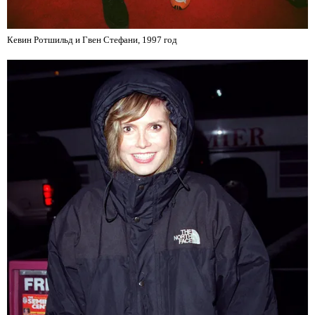
Кевин Ротшильд и Гвен Стефани, 1997 год