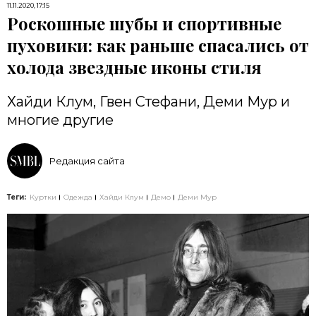
11.11.2020, 17:15
Роскошные шубы и спортивные
пуховики: как раньше спасались от
холода звездные иконы стиля
Хайди Клум, Гвен Стефани, Деми Мур и
многие другие
Редакция сайта
Теги:
Куртки
Одежда
Хайди Клум
Демо
Деми Мур