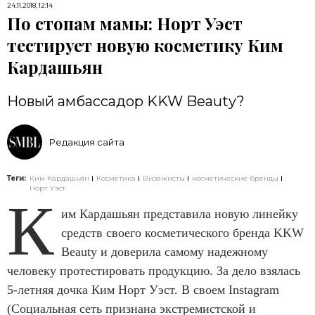
24.11.2018, 12:14
По стопам мамы: Норт Уэст
тестирует новую косметику Ким
Кардашьян
Новый амбассадор KKW Beauty?
Редакция сайта
Теги:
Ким Кардашьян
Косметика
Визажисты
косметические бренды
Норт Уэст
К
им Кардашьян представила новую линейку
средств своего косметического бренда KKW
Beauty и доверила самому надежному
человеку протестировать продукцию. За дело взялась
5-летняя дочка Ким Норт Уэст. В своем Instagram
(Социальная сеть признана экстремистской и