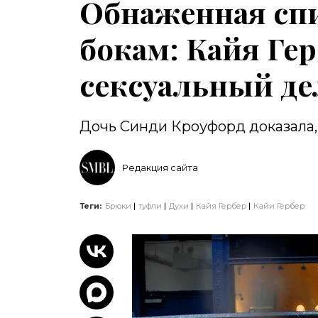
Обнаженная спи
бокам: Кайя Ге
сексуальный д
Дочь Синди Кроуфорд доказала, 
Редакция сайта
Теги:
Брюки
туфли
Духи
Кайя Гербер
Кайи Гербер