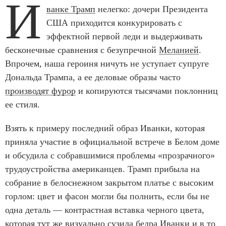
И
ванке Трамп
нелегко: дочери Президента
США приходится конкурировать с
эффектной первой леди и выдерживать
бесконечные сравнения с безупречной
Меланией
.
Впрочем, наша героиня ничуть не уступает супруге
Дональда Трампа, а ее деловые образы часто
производят фурор
и копируются тысячами поклонниц
ее стиля.
Взять к примеру последний образ Иванки, которая
приняла участие в официальной встрече в Белом доме
и обсудила с собравшимися проблемы «прозрачного»
трудоустройства американцев. Трамп прибыла на
собрание в белоснежном закрытом платье с высоким
горлом: цвет и фасон могли бы полнить, если бы не
одна деталь — контрастная вставка черного цвета,
которая тут же визуально сузила бедра Иванки и в то