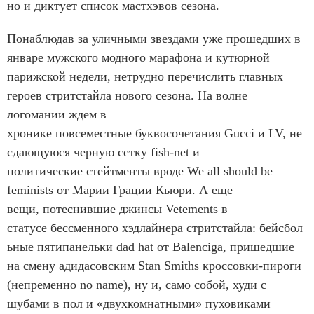
но и диктует список мастхэвов сезона.
Понаблюдав за уличными звездами уже прошедших в
январе мужского модного марафона и кутюрной
парижской недели, нетрудно перечислить главных
героев стритстайла нового сезона. На волне
логомании ждем в
хронике повсеместные буквосочетания Gucci и LV, не
сдающуюся черную сетку fish-net и
политические стейтменты вроде We all should be
feminists от Марии Грации Кьюри. А еще —
вещи, потеснившие джинсы Vetements в
статусе бессменного хэдлайнера стритстайла: бейсбол
ьные пятипанельки dad hat от Balenciga, пришедшие
на смену адидасовским Stan Smiths кроссовки-пироги
(непременно no name), ну и, само собой, худи с
шубами в пол и «двухкомнатными» пуховиками