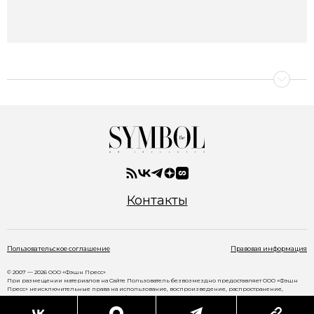
Контакты
Пользовательское соглашение
Правовая информация
© 2007 — 2026 ООО «Фэшн Пресс»
При размещении материалов на Сайте Пользователь безвозмездно предоставляет ООО «Фэшн
Пресс» неисключительные права на использование, воспроизведение, распространение,
создание производных произведений, а также на демонстрацию материалов и доведение их до
всеобщего сведения через сайт
www.thesymbol.ru
.