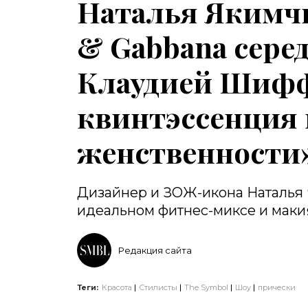
Наталья Якимчи
& Gabbana сере
Клаудией Шифф
квинтэссенция
женственности
Дизайнер и ЗОЖ-икона Наталья 
идеальном фитнес-миксе и маки
Редакция сайта
Теги:
Красота
Стилисты
The Symbol
Шоу
прически