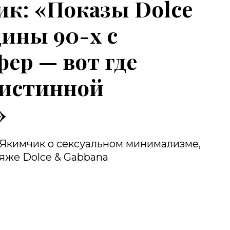
к: «Показы Dolce
дины 90-х c
ер — вот где
 истинной
»
Якимчик о сексуальном минимализме,
яже Dolce & Gabbana