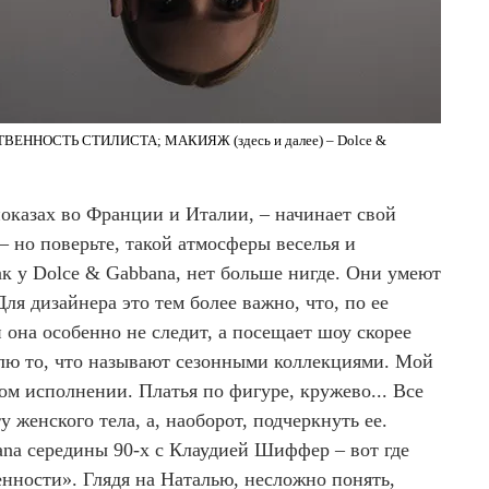
ТВЕННОСТЬ СТИЛИСТА; МАКИЯЖ (здесь и далее) – Dolce &
показах во Франции и Италии, – начинает свой
 – но поверьте, такой атмосферы веселья и
ак у Dolce & Gabbana, нет больше нигде. Они умеют
ля дизайнера это тем более важно, что, по ее
 она особенно не следит, а посещает шоу скорее
блю то, что называют сезонными коллекциями. Мой
м исполнении. Платья по фигуре, кружево... Все
у женского тела, а, наоборот, подчеркнуть ее.
na середины 90-х c Клаудией Шиффер – вот где
нности». Глядя на Наталью, несложно понять,