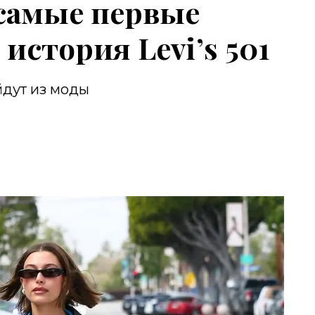
самые первые
история Levi’s 501
йдут из моды