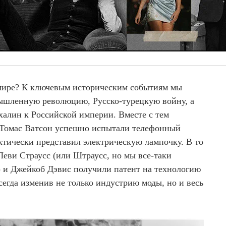
 мире? К ключевым историческим событиям мы
шленную революцию, Русско-турецкую войну, а
халин к Российской империи. Вместе с тем
 Томас Ватсон успешно испытали телефонный
ктически представил электрическую лампочку. В то
 Леви Страусс (или Штраусс, но мы все-таки
) и Джейкоб Дэвис получили патент на технологию
егда изменив не только индустрию моды, но и весь