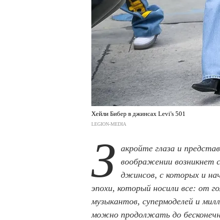
Хейли Бибер в джинсах Levi's 501
LEGION-MEDIA
З
акройте глаза и предст
воображении возникнет си
джинсов, с которых и на
эпохи, который носили все: от го
музыкантов, супермоделей и мил
можно продолжать до бесконечно