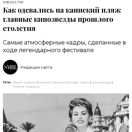
15.08.2022, 17:00
Как одевались на каннский пляж
главные кинозвезды прошлого
столетия
Самые атмосферные кадры, сделанные в
ходе легендарного фестиваля
Редакция сайта
Теги:
Джейн Биркин
Моники Беллуччи
Софи Лорен
кинозвезды
Памела Андерсон