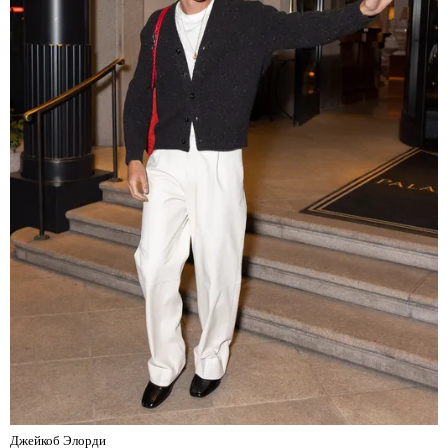
Джейкоб Элорди