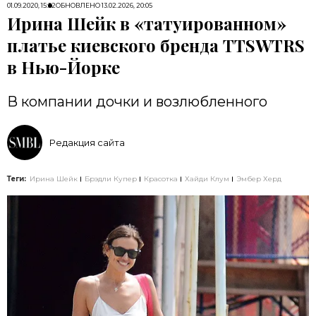
01.09.2020, 15:52
ОБНОВЛЕНО
13.02.2026, 20:05
Ирина Шейк в «татуированном»
платье киевского бренда TTSWTRS
в Нью-Йорке
В компании дочки и возлюбленного
Редакция сайта
Теги:
Ирина Шейк
Брэдли Купер
Красотка
Хайди Клум
Эмбер Херд