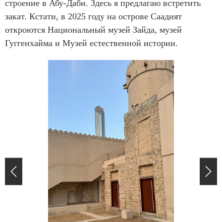
e
строение в Абу-Даби. Здесь я предлагаю встретить
m
закат. Кстати, в 2025 году на острове Саадият
1
откроются Национальный музей Зайда, музей
o
Гуггенхайма и Музей естественной истории.
f
8