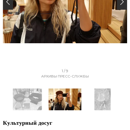
I
1 / 9
АРХИВЫ ПРЕСС-СЛУЖБЫ
t
e
m
1
o
I
f
t
Культурный досуг
9
e