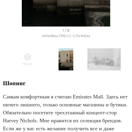
I
1 / 8
АРХИВЫ ПРЕСС-СЛУЖБЫ
t
e
m
1
o
I
f
t
Шопинг
8
e
Самым комфортным я считаю Emirates Mall. Здесь нет
m
ничего лишнего, только основные магазины и бутики.
1
Обязательно посетите трехэтажный концепт-стор
o
Harvey Nichols. Мне нравится их селекция брендов.
f
Если же у вас есть желание получить все и даже
8