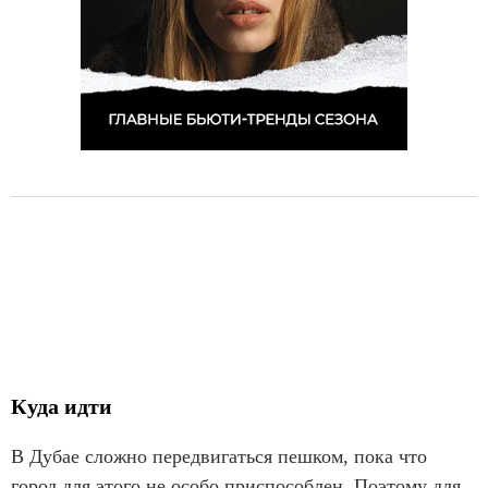
1
1
Куда идти
В Дубае сложно передвигаться пешком, пока что
город для этого не особо приспособлен. Поэтому для