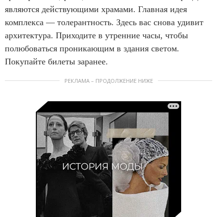
1
m
являются действующими храмами. Главная идея
1
комплекса — толерантность. Здесь вас снова удивит
o
архитектура. Приходите в утренние часы, чтобы
f
полюбоваться проникающим в здания светом.
1
Покупайте билеты заранее.
1
РЕКЛАМА – ПРОДОЛЖЕНИЕ НИЖЕ