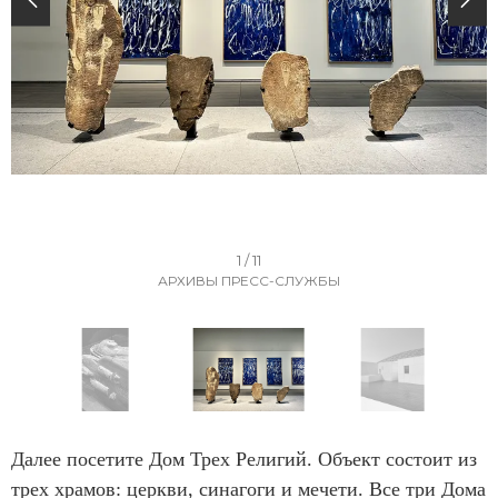
I
1 / 11
АРХИВЫ ПРЕСС-СЛУЖБЫ
t
e
m
1
o
I
f
t
Далее посетите Дом Трех Религий. Объект состоит из
1
e
трех храмов: церкви, синагоги и мечети. Все три Дома