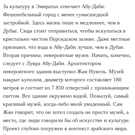
За культуру в Эмиратах отвечает Абу-Даби.
m
Фешенебельный город с менее сумасшедшей
1
застройкой. Здесь жизнь тише и медленнее, чем в
o
Дубае. Сюда стоит отправиться, чтобы искупаться в
f
кристально чистом Персидском заливе. Даже местные
9
признают, что вода в Абу-Даби лучше, чем в Дубае.
Вторая причина: невероятные музеи. Начать, конечно,
следует с Лувра Абу-Даби. Архитектором
невероятного здания выступил Жан Нувель. Музей
накрыт куполом, диаметр которого составляет 180
метров и состоит из 7 850 отверстий с проникающим
светом. Все здание окружено водой. Пожалуй, самый
красивый музей, когда-либо мной увиденный. Сам
Жан говорит, что он хотел создать не просто музей, а
место, где люди говорили бы об искусстве и культуре.
Проект глубоко погружен в контекст арабского мира.