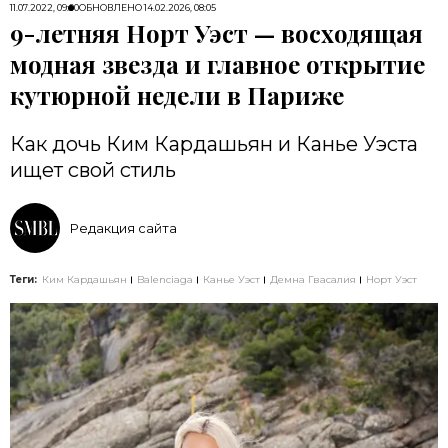
11.07.2022, 09:00
ОБНОВЛЕНО
14.02.2026, 08:05
9-летняя Норт Уэст — восходящая
модная звезда и главное открытие
кутюрной недели в Париже
Как дочь Ким Кардашьян и Канье Уэста
ищет свой стиль
Редакция сайта
Теги:
Ким Кардашьян
Balenciaga
Канье Уэст
Демна Гвасалия
Норт Уэст