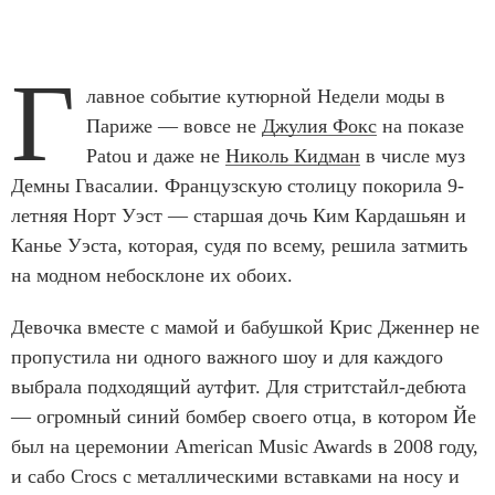
Г
лавное событие кутюрной Недели моды в
Париже — вовсе не
Джулия Фокс
на показе
Patou и даже не
Николь Кидман
в числе муз
Демны Гвасалии. Французскую столицу покорила 9-
летняя Норт Уэст — старшая дочь Ким Кардашьян и
Канье Уэста, которая, судя по всему, решила затмить
на модном небосклоне их обоих.
Девочка вместе с мамой и бабушкой Крис Дженнер не
пропустила ни одного важного шоу и для каждого
выбрала подходящий аутфит. Для стритстайл-дебюта
— огромный синий бомбер своего отца, в котором Йе
был на церемонии American Music Awards в 2008 году,
и сабо Crocs с металлическими вставками на носу и