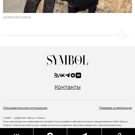
@KIMKARDASHIAN
Контакты
Пользовательское соглашение
Правовая информация
© 2007 — 2026 ООО «Фэшн Пресс»
При размещении материалов на Сайте Пользователь безвозмездно предоставляет ООО «Фэшн
Пресс» неисключительные права на использование, воспроизведение, распространение,
создание производных произведений, а также на демонстрацию материалов и доведение их до
всеобщего сведения через сайт
www.thesymbol.ru
.