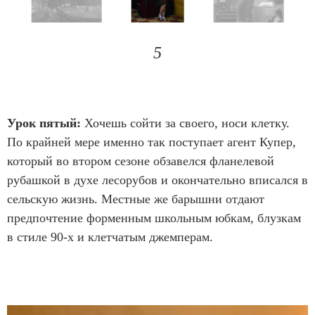
1
o
I
f
t
5
1
e
4
m
1
Урок пятый:
Хочешь сойти за своего, носи клетку.
o
По крайней мере именно так поступает агент Купер,
f
который во втором сезоне обзавелся фланелевой
1
рубашкой в духе лесорубов и окончательно вписался в
4
сельскую жизнь. Местные же барышни отдают
предпочтение форменным школьным юбкам, блузкам
в стиле 90-х и клетчатым джемперам.