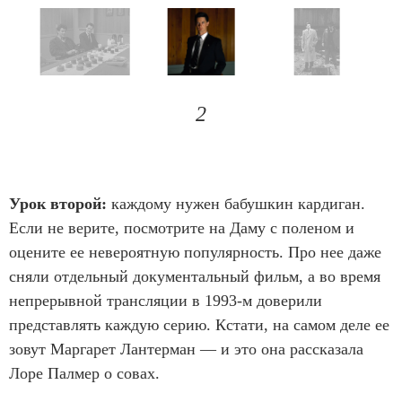
e
m
1
o
I
f
t
2
5
e
m
1
Урок второй:
каждому нужен бабушкин кардиган.
o
Если не верите, посмотрите на Даму с поленом и
f
оцените ее невероятную популярность. Про нее даже
5
сняли отдельный документальный фильм, а во время
непрерывной трансляции в 1993-м доверили
представлять каждую серию. Кстати, на самом деле ее
зовут Маргарет Лантерман — и это она рассказала
Лоре Палмер о совах.