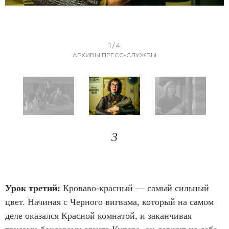
I
1 / 4
АРХИВЫ ПРЕСС-СЛУЖБЫ
t
e
m
1
o
I
f
t
3
4
e
m
1
Урок третий:
Кроваво-красный — самый сильный
o
цвет. Начиная с Черного вигвама, который на самом
f
деле оказался Красной комнатой, и заканчивая
4