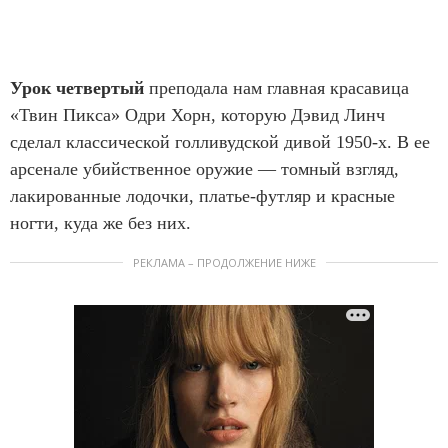
e
m
1
Урок четвертый
преподала нам главная красавица
o
«Твин Пикса» Одри Хорн, которую Дэвид Линч
f
сделал классической голливудской дивой 1950-х. В ее
9
арсенале убийственное оружие — томный взгляд,
лакированные лодочки, платье-футляр и красные
ногти, куда же без них.
РЕКЛАМА – ПРОДОЛЖЕНИЕ НИЖЕ