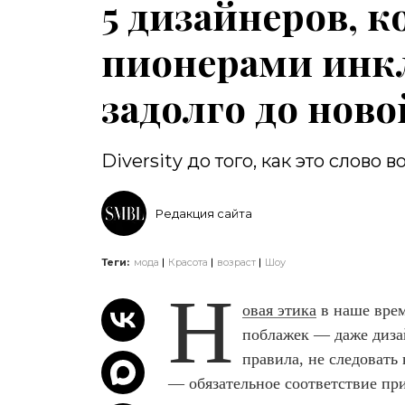
5 дизайнеров, 
пионерами инк
задолго до нов
Diversity до того, как это слово
Редакция сайта
Теги:
мода
Красота
возраст
Шоу
Н
овая этика
в наше врем
поблажек — даже диза
правила, не следовать
— обязательное соответствие п