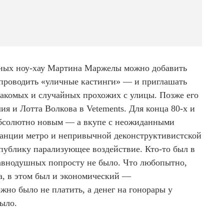
ных ноу-хау Мартина Маржелы можно добавить
л проводить «уличные кастинги» — и приглашать
накомых и случайных прохожих с улицы. Позже его
я и Лотта Волкова в Vetements. Для конца 80-х и
 абсолютно новым — а вкупе с неожиданными
танции метро и непривычной деконструктивистской
 публику парализующее воздействие. Кто-то был в
 равнодушных попросту не было. Что любопытно,
, в этом был и экономический —
но было не платить, а денег на гонорары у
ыло.