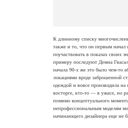
К длинному списку многочислен
также и то, что он первым нача
поучаствовать в показах своих з
примеру последуют Демна Гвасали
начала 90-х же это было чем-то
локациями вроде заброшенной с
одеждой и вовсе производила на
восторге, кто-то — в ужасе, но
помимо концептуального момента
непрофессиональным моделям мож
начинающего дизайнера еще не б