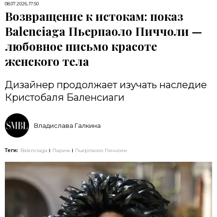
08.07.2026, 17:50
Возвращение к истокам: показ
Balenciaga Пьерпаоло Пиччоли —
любовное письмо красоте
женского тела
Дизайнер продолжает изучать наследие
Кристобаля Баленсиаги
Владислава Галкина
Теги:
Balenciaga
Париж
Пьерпаоло Пиччоли