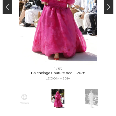
I
1 / 53
Balenciaga Couture осень 2026
t
LEGION-MEDIA
e
m
1
o
f
I