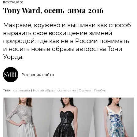
11.03.2016, 06:00
Tony Ward, осень-зима 2016
Макраме, кружево и вышивки как способ
выразить свое восхищение зимней
природой: где как не в России понимать
и носить новые образы авторства Тони
Уорда.
Редакция сайта
Теги:
коллекция
Новый образ
осень-зима
Съемка
Лукбук