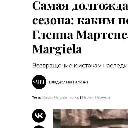
Самая долгожд
сезона: каким 
Гленна Мартенс
Margiela
Возвращение к истокам наследи
Владислава Галкина
Теги:
Maison Margiela
кутюр
Мартин Маржела