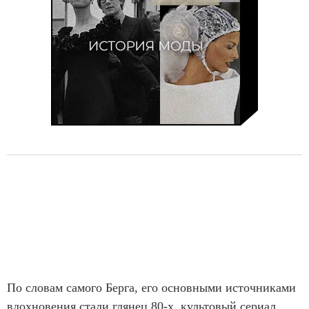
o
f
8
По словам самого Берга, его основными источниками
вдохновения стали глянец 80-х, культовый сериал