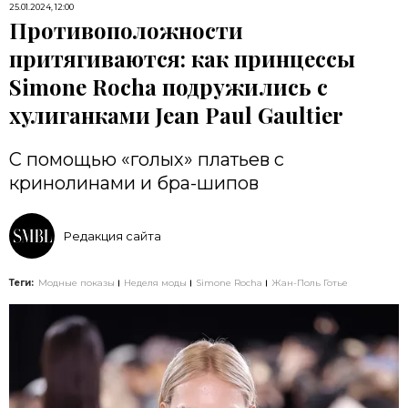
25.01.2024, 12:00
Противоположности
притягиваются: как принцессы
Simone Rocha подружились с
хулиганками Jean Paul Gaultier
С помощью «голых» платьев с
кринолинами и бра-шипов
Редакция сайта
Теги:
Модные показы
Неделя моды
Simone Rocha
Жан-Поль Готье