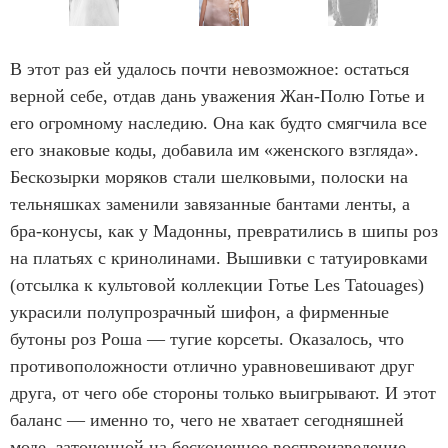
o
I
f
t
В этот раз ей удалось почти невозможное: остаться
4
e
верной себе, отдав дань уважения Жан-Полю Готье и
6
m
его огромному наследию. Она как будто смягчила все
1
его знаковые коды, добавила им «женского взгляда».
o
Бескозырки моряков стали шелковыми, полоски на
f
тельняшках заменили завязанные бантами ленты, а
4
бра-конусы, как у Мадонны, превратились в шипы роз
6
на платьях с кринолинами. Вышивки с татуировками
(отсылка к культовой коллекции Готье Les Tatouages)
украсили полупрозрачный шифон, а фирменные
бутоны роз Роша — тугие корсеты. Оказалось, что
противоположности отлично уравновешивают друг
друга, от чего обе стороны только выигрывают. И этот
баланс — именно то, чего не хватает сегодняшней
моде, заточенной на бесконечное воспроизведение