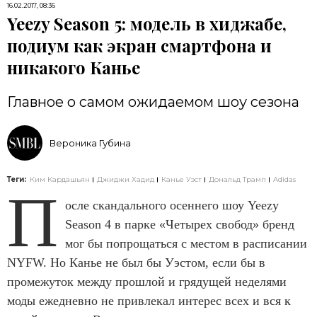
16.02.2017, 08:36
Yeezy Season 5: модель в хиджабе,
подиум как экран смартфона и
никакого Канье
Главное о самом ожидаемом шоу сезона
Вероника Губина
Теги:
Ким Кардашьян
Джиджи Хадид
Канье Уэст
Дональд Трамп
Adidas
П
осле скандального осеннего шоу Yeezy
Season 4 в парке «Четырех свобод» бренд
мог бы попрощаться с местом в расписании
NYFW. Но Канье не был бы Уэстом, если бы в
промежуток между прошлой и грядущей неделями
моды ежедневно не привлекал интерес всех и вся к