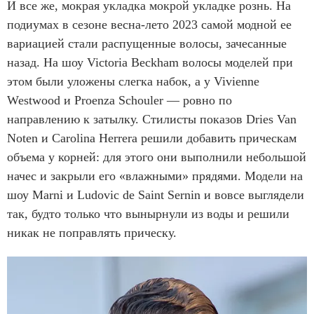
И все же, мокрая укладка мокрой укладке рознь. На
подиумах в сезоне весна-лето 2023 самой модной ее
вариацией стали распущенные волосы, зачесанные
назад. На шоу Victoria Beckham волосы моделей при
этом были уложены слегка набок, а у Vivienne
Westwood и Proenza Schouler — ровно по
направлению к затылку. Стилисты показов Dries Van
Noten и Carolina Herrera решили добавить прическам
объема у корней: для этого они выполнили небольшой
начес и закрыли его «влажными» прядями. Модели на
шоу Marni и Ludovic de Saint Sernin и вовсе выглядели
так, будто только что вынырнули из воды и решили
никак не поправлять прическу.