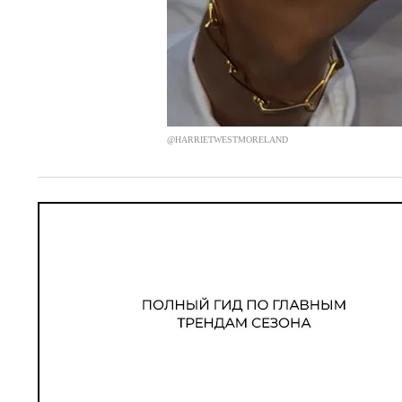
@HARRIETWESTMORELAND