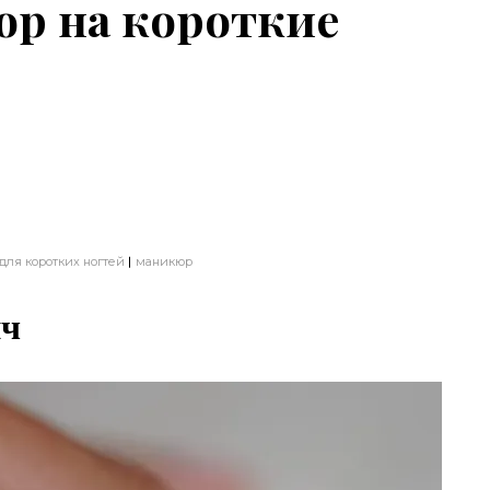
р на короткие
ля коротких ногтей
маникюр
нч