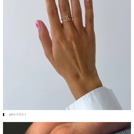
@M.O.N.A.J