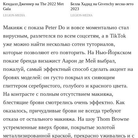
Кендалл Дженнер на The 2022 Met
Белла Хадид на Givenchy весна-лето
Gala
2023
LEGION-MEDIA
LEGION-MEDIA
Макияж с показа Peter Do и вовсе моментально стал
вирусным, разлетелся по всем соцсетям, а в TikTok
уже можно найти несколько сотен туториалов,
которые позволяют его повторить. На Нью-Йоркском
показе бренда визажист Аарон де Мей выбрал,
пожалуй, самый эффектный способ сделать акцент на
бровях моделей: он густо покрыл их сияющим
глиттером серебристого, голубого и красного цвета.
На контрасте с полным отсутствием макияжа,
блестящие брови смотрелись очень эффектно. Как
оказалось, причудливые брови не всегда требуют
отказа от остального макияжа. На шоу Thom Browne
устремленные вверх брови, покрытые золотой
металлизированной краской, прекрасно уживались и с