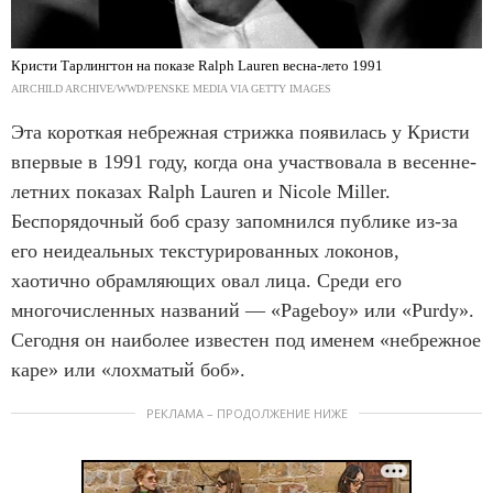
Кристи Тарлингтон на показе Ralph Lauren весна-лето 1991
AIRCHILD ARCHIVE/WWD/PENSKE MEDIA VIA GETTY IMAGES
Эта короткая небрежная стрижка появилась у Кристи
впервые в 1991 году, когда она участвовала в весенне-
летних показах Ralph Lauren и Nicole Miller.
Беспорядочный боб сразу запомнился публике из-за
его неидеальных текстурированных локонов,
хаотично обрамляющих овал лица. Среди его
многочисленных названий — «Pageboy» или «Purdy».
Сегодня он наиболее известен под именем «небрежное
каре» или «лохматый боб».
РЕКЛАМА – ПРОДОЛЖЕНИЕ НИЖЕ