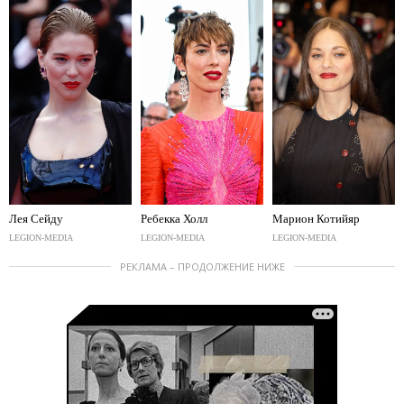
Лея Сейду
Ребекка Холл
Марион Котийяр
LEGION-MEDIA
LEGION-MEDIA
LEGION-MEDIA
РЕКЛАМА – ПРОДОЛЖЕНИЕ НИЖЕ