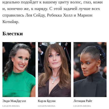
идеально подойдет к вашему цвету волос, глаз, кожи
и, конечно же, к наряду. С этой задачей лучше всех
справились Лея Сейду, Ребекка Холл и Марион
Котийяр.
Блестки
Энди МакДауэлл
Карла Бруни
Летиция Райт
LEGION-MEDIA
LEGION-MEDIA
LEGION-MEDIA