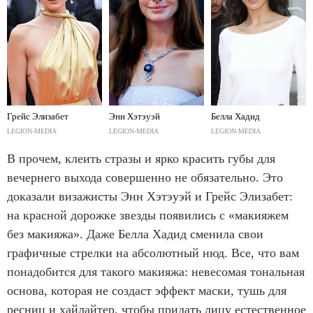
Грейс Элизабет
Энн Хэтэуэй
Белла Хадид
LEGION-MEDIA
LEGION-MEDIA
LEGION-MEDIA
В прочем, клеить стразы и ярко красить губы для
вечернего выхода совершенно не обязательно. Это
доказали визажисты Энн Хэтэуэй и Грейс Элизабет:
на красной дорожке звезды появились с «макияжем
без макияжа». Даже Белла Хадид сменила свои
графичные стрелки на абсолютный нюд. Все, что вам
понадобится для такого макияжа: невесомая тональная
основа, которая не создаст эффект маски, тушь для
ресниц и хайлайтер, чтобы придать лицу естественное