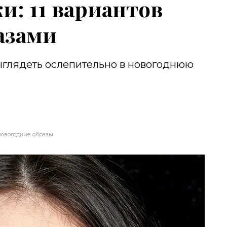
и: 11 вариантов
азами
ыглядеть ослепительно в новогоднюю
новогодние образы