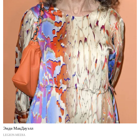
Энди МакДауэлл
LEGION-MEDIA