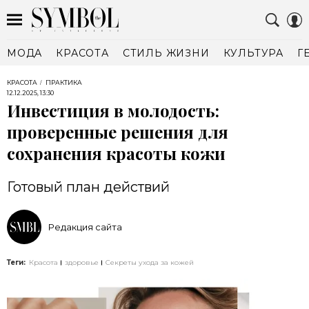
МОДА
КРАСОТА
СТИЛЬ ЖИЗНИ
КУЛЬТУРА
Г
КРАСОТА
ПРАКТИКА
12.12.2025, 13:30
Инвестиция в молодость:
проверенные решения для
сохранения красоты кожи
Готовый план действий
Редакция сайта
Теги:
Красота
здоровье
Секреты ухода за кожей