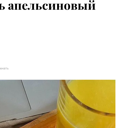
ь апельсиновый
акать