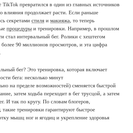
т TikTok превратился в один из главных источников
го влияния продолжает расти. Если раньше
ись секретами
стиля
и
макияжа
, то теперь
ные
процедуры
и тренировки. Например, в прошлом
и стал интервальный бег. Ролики с хештегом
и более 90 миллионов просмотров, и эта цифра
.
альный бег? Это тренировка, которая включает
ости бега: несколько минут
льно на пределе возможностей) сменяется быстрой
ние, затем ходьба переходит в бег трусцой, а затем
. И так по кругу. По словам блогеров,
 такие тренировки гарантируют быстрое
тку мышц ног и ягодиц и укрепление здоровья