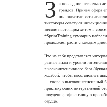
З
а последние несколько ле
трендов. Причем сфера е
пользователи сети делил
тиктокеры советуют инъекцион
месяце настоящим хитом в соцсет
#SprintTraining суммарно набрал
продолжает расти с каждым днем
Что из себя представляет интерв
разные виды и уровни интенсивн
высокоинтенсивного бега (буква
ходьбой, чтобы восстановить дыха
— снова в высокоинтенсивный бег
практикующих интервальный бег,
похудение, эффективную прорабо
сердца.