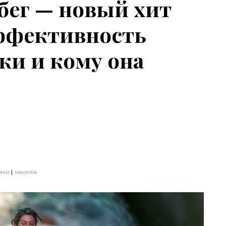
бег — новый хит
эффективность
ки и кому она
вки
макияж