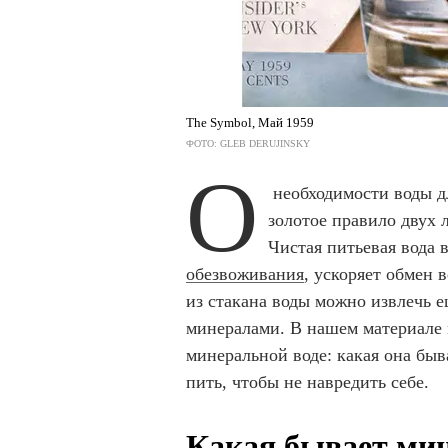
The Symbol, Май 1959
ФОТО: GLEB DERUJINSKY
О
необходимости воды дл
золотое правило двух 
Чистая питьевая вода 
обезвоживания
, ускоряет обмен 
из стакана воды можно извлечь е
минералами. В нашем материале м
минеральной воде: какая она быва
пить, чтобы не навредить себе.
Какая бывает мин