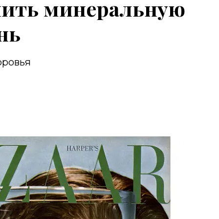
пить минеральную
нь
оровья