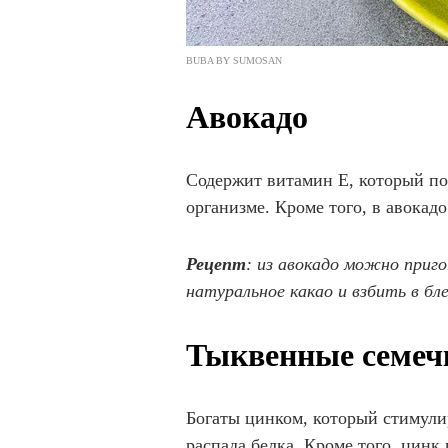
BUBA BY SUMOSAN
Авокадо
Содержит витамин Е, который пом
организме. Кроме того, в авокад
Рецепт
: из авокадо можно приг
натуральное какао и взбить в бле
Тыквенные семеч
Богаты цинком, который стимули
распада белка. Кроме того, цинк