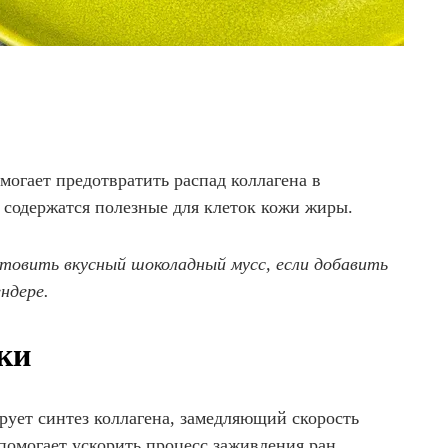
огает предотвратить распад коллагена в
о содержатся полезные для клеток кожи жиры.
отовить вкусный шоколадный мусс, если добавить
ндере.
ки
рует синтез коллагена, замедляющий скорость
 помогает ускорить процесс заживления ран.