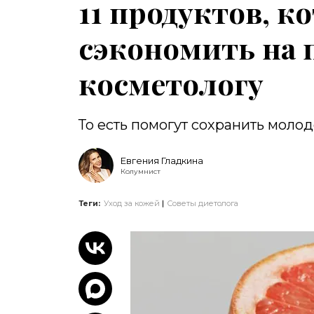
11 продуктов, к
сэкономить на 
косметологу
То есть помогут сохранить молод
Евгения Гладкина
Колумнист
Теги:
Уход за кожей
Советы диетолога