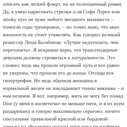
описать как легкий флирт, но не полноценный роман.
Да, я умею нарисовать стрелки а-ля Софи Лорен или
smoky eyes не хуже любого звездного визажиста –
помогли годы тренировок, – но точно знаю, что мою
внешность не стоит утяжелять. Как говорил великий
режиссер Леша Балабанов: «Лучше недотопить, чем
перетопить». Я искренне верю, что трансгендерные
девушки должны стремиться к натуральности. Это
сложно: ведь мы прошли огромный путь и все равно
не уверены, что прошли его до конца. Отсюда вся
гипертрофия. Но ведь обычная женщина в
нормальной жизни не накладывает тонны макияжа – и
нам незачем. Я вот, например, жить не могу без помад
Dior (у меня в косметичке не меньше пяти, и я их всем
раздариваю) и говорю максимально серьезно: ничего
сексуальнее правильной красной или бордовой
помады на абсолютно чистом лице пока не изобрели.