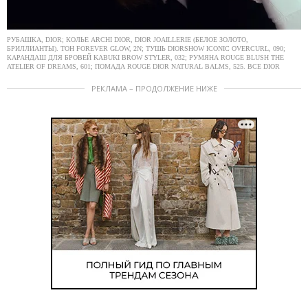
РУБАШКА, DIOR; КОЛЬЕ ARCHI DIOR, DIOR JOAILLERIE (БЕЛОЕ ЗОЛОТО,
БРИЛЛИАНТЫ). ТОН FOREVER GLOW, 2N; ТУШЬ DIORSHOW ICONIC OVERCURL, 090;
КАРАНДАШ ДЛЯ БРОВЕЙ KABUKI BROW STYLER, 032; РУМЯНА ROUGE BLUSH THE
ATELIER OF DREAMS, 601; ПОМАДА ROUGE DIOR NATURAL BALMS, 525. ВСЕ DIOR
РЕКЛАМА – ПРОДОЛЖЕНИЕ НИЖЕ