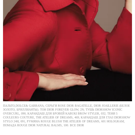
ПАЛЬТО,DOLCE& GABBANA; СЕРЬГИ ROSE DIOR BAGATELLE, DIOR JOAILLERIE (БЕЛОЕ
ЗОЛОТО, БРИЛЛИАНТЫ). ТОН DIOR FOREVER GLOW, 2N; ТУШЬ DIORSHOW ICONIC
OVERCURL, 090; КАРАНДАШ ДЛЯ БРОВЕЙ KABUKI BROW STYLER, 032; ТЕНИ 5
COULEURS COUTURE, THE ATELIER OF DREAMS, 469; КАРАНДАШ ДЛЯ ГЛАЗ DIORSHOW
STYLO 24H, 091; РУМЯНА ROUGE BLUSH THE ATELIER OF DREAMS, 601 HOLOGRAM;
ПОМАДА ROUGE DIOR NATURAL BALMS, 100. ВСЕ DIOR